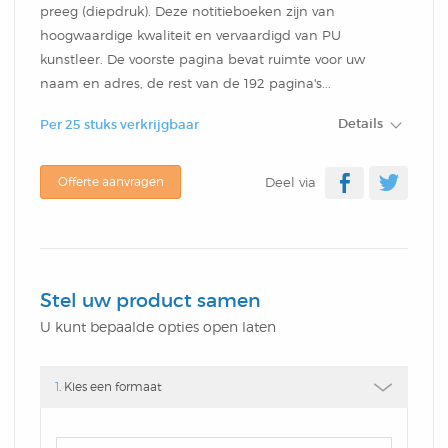
Klein
Cover Memo
Schriften
Verzenddoos
preeg (diepdruk). Deze notitieboeken zijn van
Aluminium Balpen
Waskrijtjes Kleurenset
hoogwaardige kwaliteit en vervaardigd van PU
DutchNotebooks CC
Omslag In Stansvorm
Balpen New York
kunstleer. De voorste pagina bevat ruimte voor uw
Softcover Combi Set
Schrijfblokken Met
Kelnerblok
Brievenbusdoos
naam en adres, de rest van de 192 pagina's...
Bonn
Rondekoker Met
Type
Schrijfblokken Met
Balpen Rotterdam
Groot
Omslag In Stansvorm
Details
Hotelblok
Verzenddoos Groot
Per 25 stuks verkrijgbaar
Kleurpotloden En
Hardcover Notitieboek
Omslag In Stansvorm
Balpen Las Vegas
Combi Set In Stansvorm
Offerte aanvragen
Deel via
Sticky Pen Loop
Geschenk Verpakkingen
Puntenslijper
DutchNotebooks
Budget Memo
Balpen Dallas
Hardcover Combi Set
Combi
Rond Houten Potlood
Kleurpotlodenset Met
Gepersonaliseerd
Spiraalblok
Balpen Gent
Stel uw product samen
Zelfklevende Pop-Up
Met Gum
U kunt bepaalde opties open laten
Kleurplaten
Moleskine Bedrukken
Penblok
Balpen Athens
Cover Memo
Balpen Florida
1
. Kies een formaat
Liniaal Kleurpotloden
Geschenk Verpakkingen
Presentatie Map Met
Promo Card
Aluminium Balpen