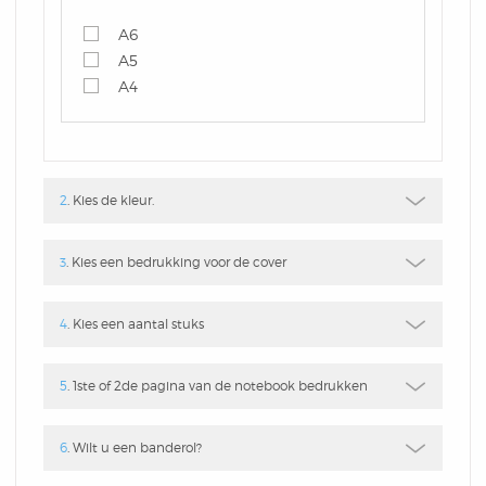
Box
Combi
Schrijfblok
A6
Hardcover Combi Set
Amsterdam
A5
Kleurpotlodenset
A4
Mousepadblok
Groot
Mousepadblok
Bureau Onderlegger
Calculator In Hardcover
2
. Kies de kleur.
Klein Of Groot.
3
. Kies een bedrukking voor de cover
Congresblok
4
. Kies een aantal stuks
Brochure
5
. 1ste of 2de pagina van de notebook bedrukken
Blocnote
6
. Wilt u een banderol?