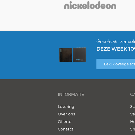
Geschenk Verpak
DEZE WEEK 1
Bekijk overige act
INFORMATIE
C
Levering
Sc
Over ons
Ve
Offerte
Ho
Contact
S