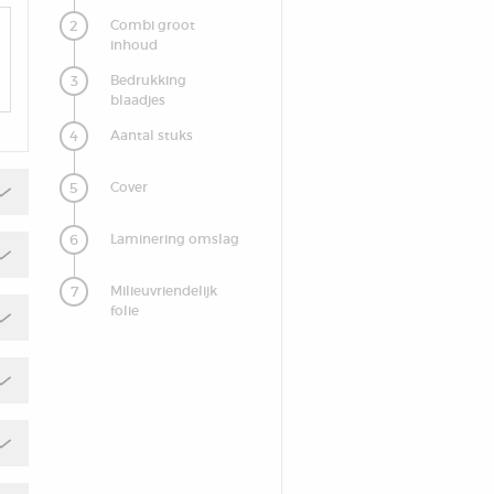
2
Combi groot
inhoud
3
Bedrukking
blaadjes
4
Aantal stuks
5
Cover
6
Laminering omslag
7
Milieuvriendelijk
folie