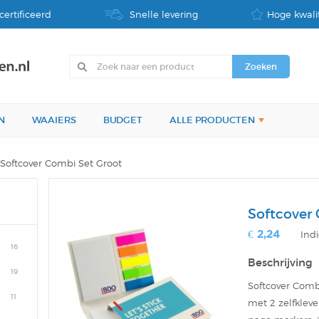
certificeerd
Snelle levering
Hoge kwalit
N
WAAIERS
BUDGET
ALLE PRODUCTEN
Softcover Combi Set Groot
Softcover
€ 2,24
Indi
16
Beschrijving
19
Softcover Comb
11
met 2 zelfklev