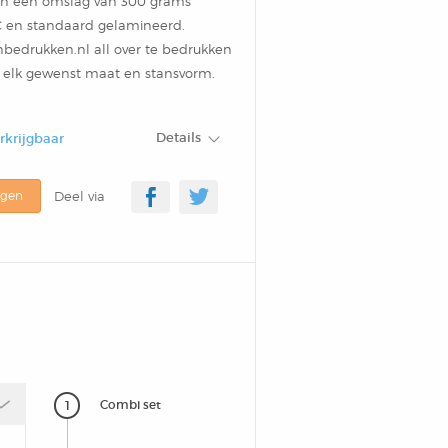
in een omslag van 300 grams
 en standaard gelamineerd.
enbedrukken.nl all over te bedrukken
 in elk gewenst maat en stansvorm.
Details
erkrijgbaar
agen
Deel via
1
Combi set