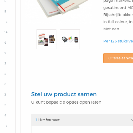
page markers, 
5
gesatineerd MC
5
Bijschrijfblokk
in full colour,
12
Met een...
14
Per 125 stuks v
6
7
Offerte aanvr
2
8
8
Stel uw product samen
3
U kunt bepaalde opties open laten
2
8
1
. Het formaat.
17