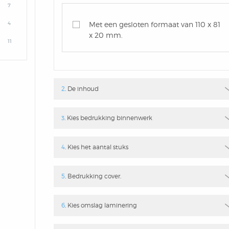
7
4
Met een gesloten formaat van 110 x 81
x 20 mm.
11
2
. De inhoud
3
. Kies bedrukking binnenwerk
4
. Kies het aantal stuks
5
. Bedrukking cover.
6
. Kies omslag laminering