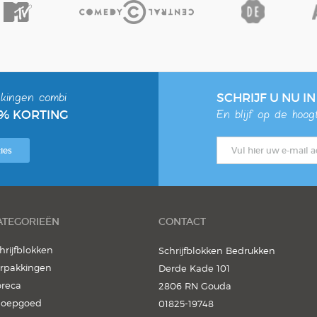
kingen combi
SCHRIJF U NU I
0% KORTING
En blijf op de hoo
ies
ATEGORIEËN
CONTACT
hrijfblokken
Schrijfblokken Bedrukken
rpakkingen
Derde Kade 101
reca
2806 RN Gouda
noepgoed
01825-19748