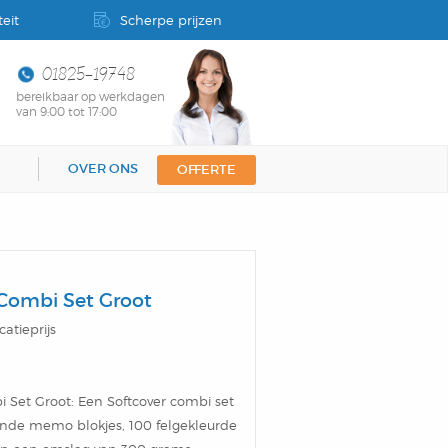
eit
Scherpe prijzen
01825-19748
bereikbaar op werkdagen
van 9:00 tot 17:00
OVER ONS
OFFERTE
 Combi Set Groot
catieprijs
i Set Groot: Een Softcover combi set
ende memo blokjes, 100 felgekleurde