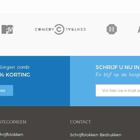
kingen combi
SCHRIJF U NU I
0% KORTING
En blijf op de hoo
ies
ATEGORIEËN
CONTACT
hrijfblokken
Schrijfblokken Bedrukken