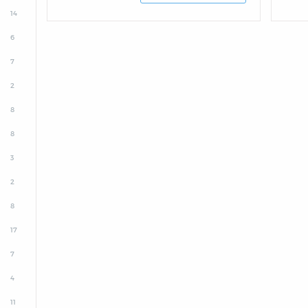
14
6
7
2
8
8
3
2
8
17
7
4
11