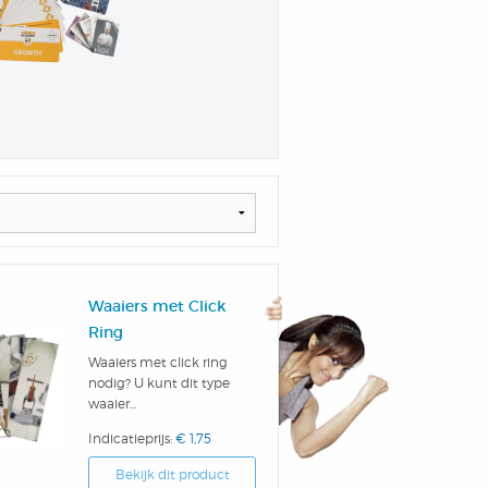
Waaiers met Click
Ring
Waaiers met click ring
nodig? U kunt dit type
waaier...
Indicatieprijs:
€ 1,75
Bekijk dit product