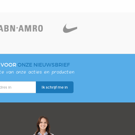
N VOOR
ONZE NIEUWSBRIEF
gte van onze acties en producten