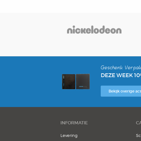
Geschenk Verpak
DEZE WEEK 1
Bekijk overige act
INFORMATIE
C
Levering
Sc