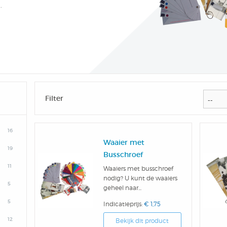
.
Filter
16
Waaier met
19
Busschroef
11
Waaiers met busschroef
nodig? U kunt de waaiers
5
geheel naar...
5
Indicatieprijs:
€ 1,75
12
Bekijk dit product