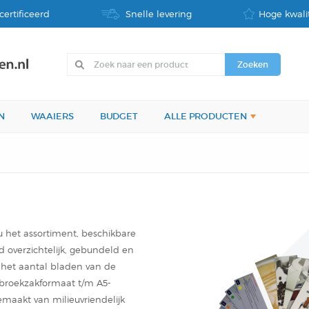
certificeerd
Snelle levering
Hoge kwalit
N
WAAIERS
BUDGET
ALLE PRODUCTEN
u het assortiment, beschikbare
jd overzichtelijk, gebundeld en
 het aantal bladen van de
 broekzakformaat t/m A5-
emaakt van milieuvriendelijk