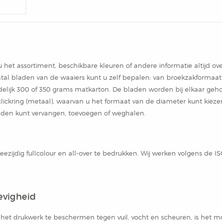
 het assortiment, beschikbare kleuren of andere informatie altijd ove
tal bladen van de waaiers kunt u zelf bepalen: van broekzakformaat
delijk 300 of 350 grams matkarton. De bladen worden bij elkaar geh
clickring (metaal), waarvan u het formaat van de diameter kunt kieze
laden kunt vervangen, toevoegen of weghalen.
ezijdig fullcolour en all-over te bedrukken. Wij werken volgens de IS
evigheid
het drukwerk te beschermen tegen vuil, vocht en scheuren, is het m