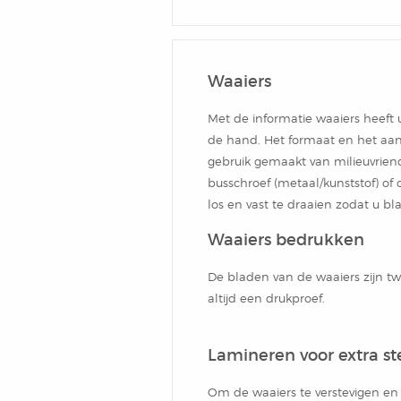
Box
Combi
Schrijfblok
Hardcover Combi Set
Amsterdam
Kleurpotlodenset
Mousepadblok
Waaiers
Groot
Mousepadblok
Met de informatie waaiers heeft u
Bureau Onderlegger
de hand. Het formaat en het aan
Calculator In Hardcover
gebruik gemaakt van milieuvrien
busschroef (metaal/kunststof) of 
Klein Of Groot.
los en vast te draaien zodat u b
Waaiers bedrukken
Congresblok
De bladen van de waaiers zijn twe
Brochure
altijd een drukproef.
Blocnote
Lamineren voor extra st
Om de waaiers te verstevigen en 