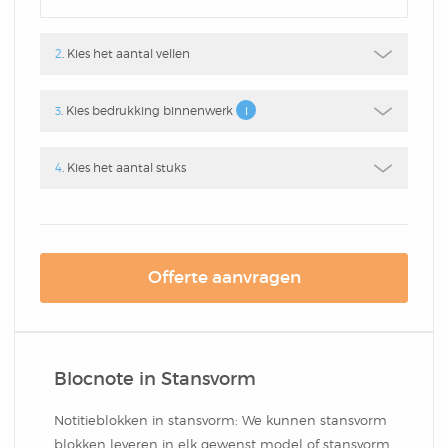
Box
Combi
Schrijfblok
Hardcover Combi Set
Amsterdam
2
. Kies het aantal vellen
Kleurpotlodenset
Mousepadblok
Groot
Mousepadblok
3
. Kies bedrukking binnenwerk
Bureau Onderlegger
Calculator In Hardcover
4
. Kies het aantal stuks
Klein Of Groot.
Congresblok
Offerte aanvragen
Brochure
Blocnote in Stansvorm
Blocnote
Notitieblokken in stansvorm: We kunnen stansvorm
blokken leveren in elk gewenst model of stansvorm,