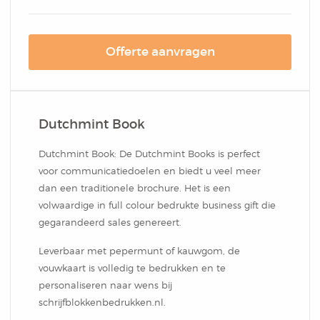
Box
Combi
Schrijfblok
Hardcover Combi Set
Amsterdam
Kleurpotlodenset
Offerte aanvragen
Mousepadblok
Groot
Mousepadblok
Bureau Onderlegger
Calculator In Hardcover
Dutchmint Book
Klein Of Groot.
Dutchmint Book: De Dutchmint Books is perfect
voor communicatiedoelen en biedt u veel meer
dan een traditionele brochure. Het is een
Congresblok
volwaardige in full colour bedrukte business gift die
gegarandeerd sales genereert.
Brochure
Leverbaar met pepermunt of kauwgom, de
vouwkaart is volledig te bedrukken en te
Blocnote
personaliseren naar wens bij
schrijfblokkenbedrukken.nl.