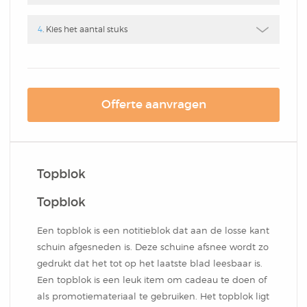
Box
Combi
Schrijfblok
Hardcover Combi Set
Amsterdam
4
. Kies het aantal stuks
Kleurpotlodenset
Mousepadblok
Groot
Mousepadblok
Bureau Onderlegger
Offerte aanvragen
Calculator In Hardcover
Klein Of Groot.
Topblok
Congresblok
Topblok
Brochure
Een topblok is een notitieblok dat aan de losse kant
schuin afgesneden is. Deze schuine afsnee wordt zo
gedrukt dat het tot op het laatste blad leesbaar is.
Blocnote
Een topblok is een leuk item om cadeau te doen of
als promotiemateriaal te gebruiken. Het topblok ligt