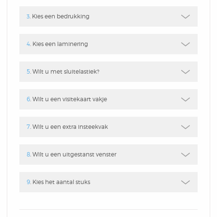
Box
Combi
Schrijfblok
3
. Kies een bedrukking
Hardcover Combi Set
Amsterdam
Kleurpotlodenset
Mousepadblok
4
. Kies een laminering
Groot
Mousepadblok
Bureau Onderlegger
5
. Wilt u met sluitelastiek?
Calculator In Hardcover
6
. Wilt u een visitekaart vakje
Klein Of Groot.
7
. Wilt u een extra insteekvak
Congresblok
8
. Wilt u een uitgestanst venster
Brochure
9
. Kies het aantal stuks
Blocnote