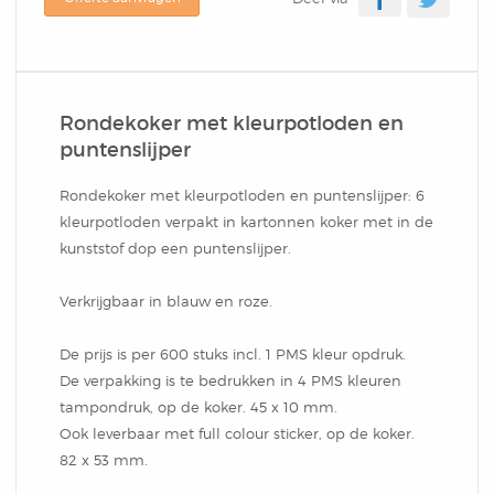
Klein
Cover Memo
Schriften
Verzenddoos
Aluminium Balpen
Waskrijtjes Kleurenset
DutchNotebooks CC
Omslag In Stansvorm
Balpen New York
Softcover Combi Set
Schrijfblokken Met
Kelnerblok
Brievenbusdoos
Bonn
Rondekoker Met
Type
Schrijfblokken Met
Rondekoker met kleurpotloden en
Balpen Rotterdam
Groot
Omslag In Stansvorm
Hotelblok
Verzenddoos Groot
puntenslijper
Kleurpotloden En
Hardcover Notitieboek
Omslag In Stansvorm
Balpen Las Vegas
Rondekoker met kleurpotloden en puntenslijper: 6
Combi Set In Stansvorm
Sticky Pen Loop
Geschenk Verpakkingen
kleurpotloden verpakt in kartonnen koker met in de
Puntenslijper
kunststof dop een puntenslijper.
DutchNotebooks
Budget Memo
Balpen Dallas
Hardcover Combi Set
Combi
Rond Houten Potlood
Verkrijgbaar in blauw en roze.
Kleurpotlodenset Met
Gepersonaliseerd
Spiraalblok
Balpen Gent
Zelfklevende Pop-Up
Met Gum
De prijs is per 600 stuks incl. 1 PMS kleur opdruk.
Kleurplaten
De verpakking is te bedrukken in 4 PMS kleuren
Moleskine Bedrukken
Penblok
Balpen Athens
Cover Memo
Balpen Florida
tampondruk, op de koker. 45 x 10 mm.
Ook leverbaar met full colour sticker, op de koker.
Liniaal Kleurpotloden
Geschenk Verpakkingen
Presentatie Map Met
82 x 53 mm.
Promo Card
Aluminium Balpen