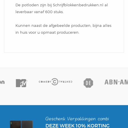
Box
De potloden zijn bij Schrijfblokkenbedrukken.nl al
Combi
Schrijfblok
Hardcover Combi Set
Amsterdam
leverbaar vanaf 600 stuks.
Kleurpotlodenset
Mousepadblok
Kunnen naast de afgebeelde producten, bijna alles
Groot
Mousepadblok
in huis voor u opmaat produceren.
Bureau Onderlegger
Calculator In Hardcover
Klein Of Groot.
Congresblok
Brochure
Blocnote
Geschenk Verpakkingen combi
DEZE WEEK 10% KORTING