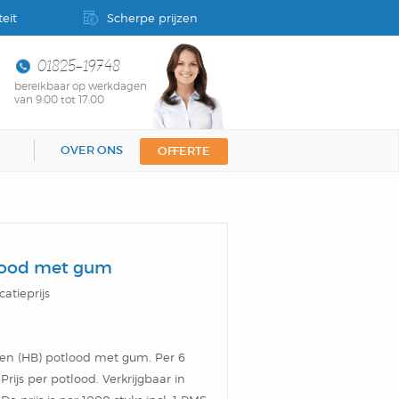
eit
Scherpe prijzen
01825-19748
bereikbaar op werkdagen
van 9:00 tot 17:00
OVER ONS
OFFERTE
lood met gum
catieprijs
en (HB) potlood met gum. Per 6
 Prijs per potlood. Verkrijgbaar in