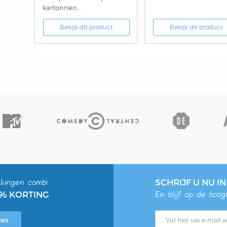
kartonnen...
Bekijk dit product
Bekijk dit product
kingen combi
SCHRIJF U NU I
0% KORTING
En blijf op de hoo
ies