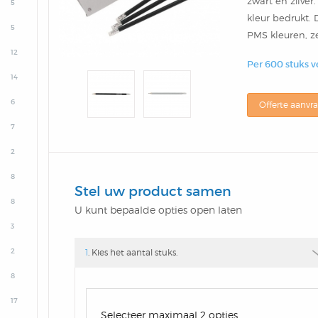
zwart en zilver.
5
kleur bedrukt. 
5
PMS kleuren, ze
12
Per 600 stuks v
14
6
Offerte aanvr
7
2
8
Stel uw product samen
8
U kunt bepaalde opties open laten
3
2
1
. Kies het aantal stuks.
8
17
Selecteer maximaal 2 opties