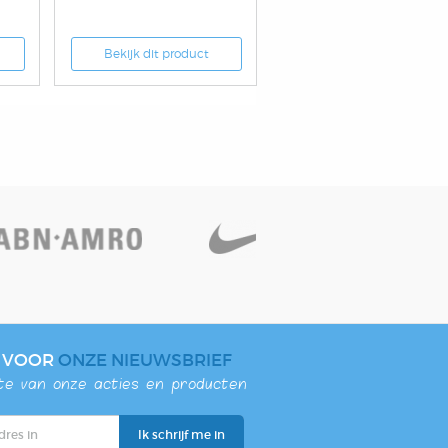
Bekijk dit product
N VOOR
ONZE NIEUWSBRIEF
gte van onze acties en producten