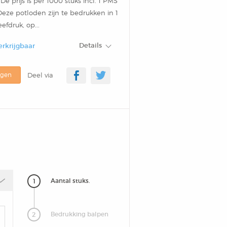
 De prijs is per 1000 stuks incl. 1 PMS
Deze potloden zijn te bedrukken in 1
efdruk, op...
Details
erkrijgbaar
agen
Deel via
1
Aantal stuks.
2
Bedrukking balpen