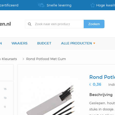
certificeerd
Snelle levering
Hoge kwalit
N
WAAIERS
BUDGET
ALLE PRODUCTEN
 Kleursets
Rond Potlood Met Gum
Rond Pot
€ 0,36
Indi
16
Beschrijving
19
Geslepen, hout
11
stuks in doosje.