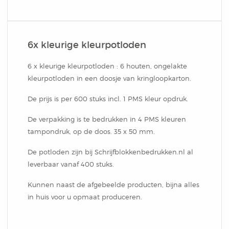
Klein
Cover Memo
Schriften
Verzenddoos
Aluminium Balpen
Waskrijtjes Kleurenset
DutchNotebooks CC
Omslag In Stansvorm
Balpen New York
Softcover Combi Set
Schrijfblokken Met
Kelnerblok
Brievenbusdoos
6x kleurige kleurpotloden
Bonn
Rondekoker Met
Type
Schrijfblokken Met
Balpen Rotterdam
Groot
Omslag In Stansvorm
Hotelblok
Verzenddoos Groot
6 x kleurige kleurpotloden : 6 houten, ongelakte
Kleurpotloden En
kleurpotloden in een doosje van kringloopkarton.
Hardcover Notitieboek
Omslag In Stansvorm
Balpen Las Vegas
Combi Set In Stansvorm
Sticky Pen Loop
Geschenk Verpakkingen
De prijs is per 600 stuks incl. 1 PMS kleur opdruk.
Puntenslijper
DutchNotebooks
Budget Memo
De verpakking is te bedrukken in 4 PMS kleuren
Balpen Dallas
Hardcover Combi Set
Combi
Rond Houten Potlood
tampondruk, op de doos. 35 x 50 mm.
Kleurpotlodenset Met
Gepersonaliseerd
Spiraalblok
Balpen Gent
De potloden zijn bij Schrijfblokkenbedrukken.nl al
Zelfklevende Pop-Up
Met Gum
leverbaar vanaf 400 stuks.
Kleurplaten
Moleskine Bedrukken
Penblok
Balpen Athens
Kunnen naast de afgebeelde producten, bijna alles
Cover Memo
Balpen Florida
in huis voor u opmaat produceren.
Liniaal Kleurpotloden
Geschenk Verpakkingen
Presentatie Map Met
Promo Card
Aluminium Balpen