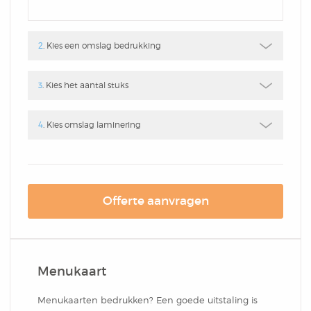
Box
Combi
Schrijfblok
Hardcover Combi Set
Amsterdam
2
. Kies een omslag bedrukking
Kleurpotlodenset
Mousepadblok
Groot
Mousepadblok
3
. Kies het aantal stuks
Bureau Onderlegger
Calculator In Hardcover
4
. Kies omslag laminering
Klein Of Groot.
Congresblok
Offerte aanvragen
Brochure
Menukaart
Blocnote
Menukaarten bedrukken? Een goede uitstaling is