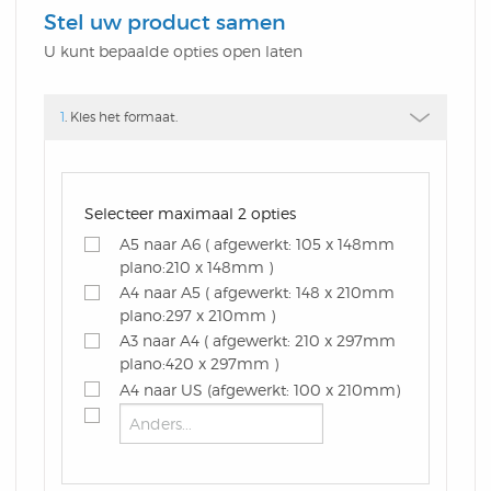
Klein
Cover Memo
Schriften
Verzenddoos
Stel uw product samen
Aluminium Balpen
Waskrijtjes Kleurenset
DutchNotebooks CC
U kunt bepaalde opties open laten
Omslag In Stansvorm
Balpen New York
Softcover Combi Set
Schrijfblokken Met
Kelnerblok
Brievenbusdoos
Bonn
Rondekoker Met
Type
1
. Kies het formaat.
Schrijfblokken Met
Balpen Rotterdam
Groot
Omslag In Stansvorm
Hotelblok
Verzenddoos Groot
Kleurpotloden En
Hardcover Notitieboek
Omslag In Stansvorm
Balpen Las Vegas
Combi Set In Stansvorm
Sticky Pen Loop
Geschenk Verpakkingen
Selecteer maximaal 2 opties
Puntenslijper
A5 naar A6 ( afgewerkt: 105 x 148mm
DutchNotebooks
Budget Memo
Balpen Dallas
Hardcover Combi Set
plano:210 x 148mm )
Combi
Rond Houten Potlood
A4 naar A5 ( afgewerkt: 148 x 210mm
Kleurpotlodenset Met
plano:297 x 210mm )
Gepersonaliseerd
Spiraalblok
Balpen Gent
Zelfklevende Pop-Up
Met Gum
A3 naar A4 ( afgewerkt: 210 x 297mm
plano:420 x 297mm )
Kleurplaten
Moleskine Bedrukken
Penblok
A4 naar US (afgewerkt: 100 x 210mm)
Balpen Athens
Cover Memo
Balpen Florida
Liniaal Kleurpotloden
Geschenk Verpakkingen
Presentatie Map Met
Promo Card
Aluminium Balpen