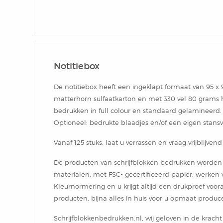
Notitiebox
De notitiebox heeft een ingeklapt formaat van 95 
matterhorn sulfaatkarton en met 330 vel 80 grams hou
bedrukken in full colour en standaard gelamineerd.
Optioneel: bedrukte blaadjes en/of een eigen stans
Vanaf 125 stuks, laat u verrassen en vraag vrijblijven
De producten van schrijfblokken bedrukken worden
materialen, met FSC- gecertificeerd papier, werken
Kleurnormering en u krijgt altijd een drukproef voo
producten, bijna alles in huis voor u opmaat produc
Schrijfblokkenbedrukken.nl, wij geloven in de krac