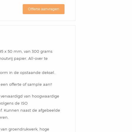
Offerte aanvragen
x 95 x 50 mm, van 300 grams
tvrij papier. All-over te
vorm in de opstaande deksel.
d een offerte of sample aan!!
 vervaardigd van hoogwaardige
 volgens de ISO
raf. Kunnen naast de afgebeelde
eren.
ht van groendrukwerk, hoge