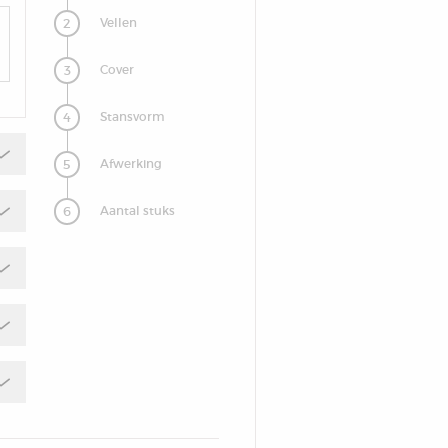
2
Vellen
3
Cover
4
Stansvorm
5
Afwerking
6
Aantal stuks