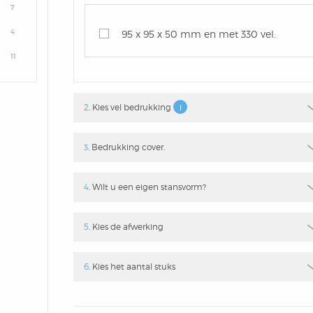
7
4
95 x 95 x 50 mm en met 330 vel.
11
2
. Kies vel bedrukking
3
. Bedrukking cover.
4
. Wilt u een eigen stansvorm?
5
. Kies de afwerking
6
. Kies het aantal stuks