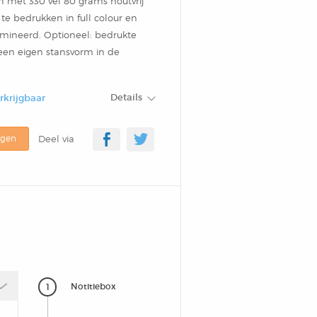
n met 330 vel 80 grams houtvrij
 te bedrukken in full colour en
mineerd. Optioneel: bedrukte
 een eigen stansvorm in de
Details
erkrijgbaar
agen
Deel via
1
Notitiebox