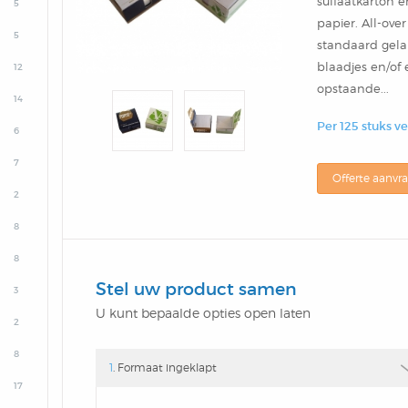
sulfaatkarton e
5
papier. All-over
5
standaard gela
blaadjes en/of
12
opstaande...
14
Per 125 stuks v
6
7
Offerte aanvr
2
8
8
Stel uw product samen
3
U kunt bepaalde opties open laten
2
8
1
. Formaat ingeklapt
17