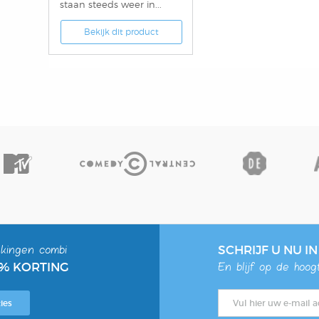
staan steeds weer in...
Bekijk dit product
kingen combi
SCHRIJF U NU I
0% KORTING
En blijf op de hoo
ies