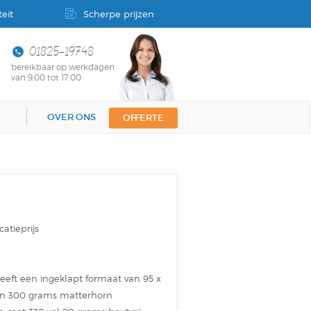
eit
Scherpe prijzen
01825-19748
bereikbaar op werkdagen
van 9:00 tot 17:00
OVER ONS
OFFERTE
catieprijs
eeft een ingeklapt formaat van 95 x
an 300 grams matterhorn