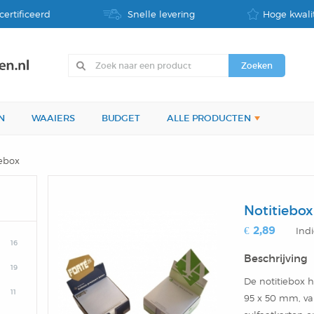
certificeerd
Snelle levering
Hoge kwalit
N
WAAIERS
BUDGET
ALLE PRODUCTEN
iebox
Notitiebox
€ 2,89
Indi
16
Beschrijving
19
De notitiebox h
11
95 x 50 mm, v