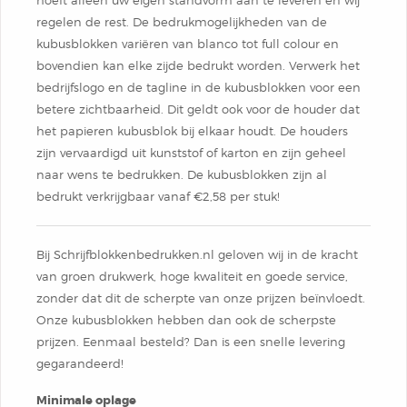
Klein
Cover Memo
hoeft alleen uw eigen standvorm aan te leveren en wij
Schriften
Verzenddoos
regelen de rest. De bedrukmogelijkheden van de
Aluminium Balpen
Waskrijtjes Kleurenset
DutchNotebooks CC
Omslag In Stansvorm
kubusblokken variëren van blanco tot full colour en
Balpen New York
Softcover Combi Set
Schrijfblokken Met
Kelnerblok
Brievenbusdoos
bovendien kan elke zijde bedrukt worden. Verwerk het
Bonn
Rondekoker Met
bedrijfslogo en de tagline in de kubusblokken voor een
Type
Schrijfblokken Met
Balpen Rotterdam
betere zichtbaarheid. Dit geldt ook voor de houder dat
Groot
Omslag In Stansvorm
Hotelblok
Verzenddoos Groot
het papieren kubusblok bij elkaar houdt. De houders
Kleurpotloden En
Hardcover Notitieboek
zijn vervaardigd uit kunststof of karton en zijn geheel
Omslag In Stansvorm
Balpen Las Vegas
Combi Set In Stansvorm
Sticky Pen Loop
Geschenk Verpakkingen
naar wens te bedrukken. De kubusblokken zijn al
Puntenslijper
bedrukt verkrijgbaar vanaf €2,58 per stuk!
DutchNotebooks
Budget Memo
Balpen Dallas
Hardcover Combi Set
Combi
Rond Houten Potlood
Kleurpotlodenset Met
Bij Schrijfblokkenbedrukken.nl geloven wij in de kracht
Gepersonaliseerd
Spiraalblok
Balpen Gent
Zelfklevende Pop-Up
van groen drukwerk, hoge kwaliteit en goede service,
Met Gum
zonder dat dit de scherpte van onze prijzen beïnvloedt.
Kleurplaten
Moleskine Bedrukken
Penblok
Onze kubusblokken hebben dan ook de scherpste
Balpen Athens
Cover Memo
Balpen Florida
prijzen. Eenmaal besteld? Dan is een snelle levering
Liniaal Kleurpotloden
gegarandeerd!
Geschenk Verpakkingen
Presentatie Map Met
Promo Card
Aluminium Balpen
Minimale oplage