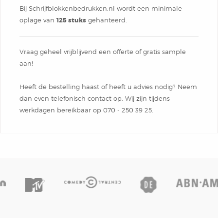
Box
Bij Schrijfblokkenbedrukken.nl wordt een minimale
Combi
Schrijfblok
Hardcover Combi Set
Amsterdam
oplage van
125 stuks
gehanteerd.
Kleurpotlodenset
Mousepadblok
Groot
Mousepadblok
Vraag geheel vrijblijvend een offerte of gratis sample
aan!
Bureau Onderlegger
Calculator In Hardcover
Heeft de bestelling haast of heeft u advies nodig? Neem
dan even telefonisch contact op. Wij zijn tijdens
Klein Of Groot.
werkdagen bereikbaar op 070 - 250 39 ​25.
Congresblok
Brochure
Blocnote