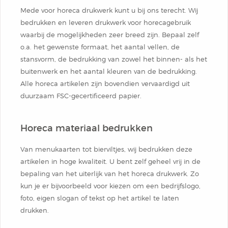
Box
Mede voor horeca drukwerk kunt u bij ons terecht. Wij
Combi
Schrijfblok
Hardcover Combi Set
Amsterdam
bedrukken en leveren drukwerk voor horecagebruik
Kleurpotlodenset
waarbij de mogelijkheden zeer breed zijn. Bepaal zelf
Mousepadblok
o.a. het gewenste formaat, het aantal vellen, de
Groot
Mousepadblok
stansvorm, de bedrukking van zowel het binnen- als het
buitenwerk en het aantal kleuren van de bedrukking.
Bureau Onderlegger
Calculator In Hardcover
Alle horeca artikelen zijn bovendien vervaardigd uit
duurzaam FSC-gecertificeerd papier.
Klein Of Groot.
Horeca materiaal bedrukken
Congresblok
Van menukaarten tot bierviltjes, wij bedrukken deze
artikelen in hoge kwaliteit. U bent zelf geheel vrij in de
Brochure
bepaling van het uiterlijk van het horeca drukwerk. Zo
kun je er bijvoorbeeld voor kiezen om een bedrijfslogo,
Blocnote
foto, eigen slogan of tekst op het artikel te laten
drukken.