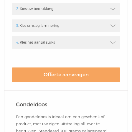
Box
Combi
Schrijfblok
2
. Kies uw bedrukking.
Hardcover Combi Set
Amsterdam
Kleurpotlodenset
Mousepadblok
3
. Kies omslag laminering
Groot
Mousepadblok
4
. Kies het aantal stuks
Bureau Onderlegger
Calculator In Hardcover
Klein Of Groot.
Offerte aanvragen
Congresblok
Brochure
Gondeldoos
Blocnote
Een gondeldoos is ideaal om een geschenk of
product, met uw eigen uitstraling all-over te
bedrukken. Standaard 300 grams gelamineerd