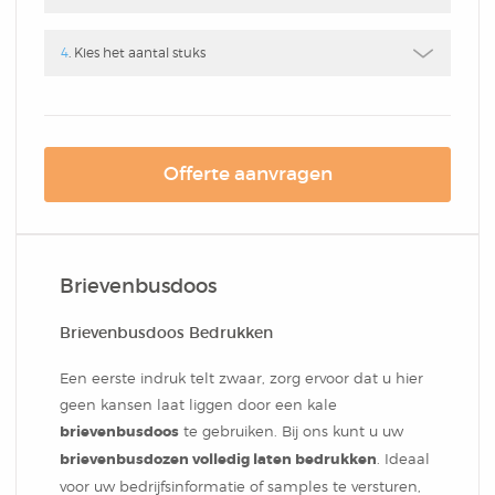
Box
Combi
Schrijfblok
Hardcover Combi Set
Amsterdam
4
. Kies het aantal stuks
Kleurpotlodenset
Mousepadblok
Groot
Mousepadblok
Bureau Onderlegger
Offerte aanvragen
Calculator In Hardcover
Klein Of Groot.
Brievenbusdoos
Congresblok
Brievenbusdoos Bedrukken
Brochure
Een eerste indruk telt zwaar, zorg ervoor dat u hier
geen kansen laat liggen door een kale
Blocnote
brievenbusdoos
te gebruiken. Bij ons kunt u uw
brievenbusdozen volledig laten bedrukken
. Ideaal
voor uw bedrijfsinformatie of samples te versturen,