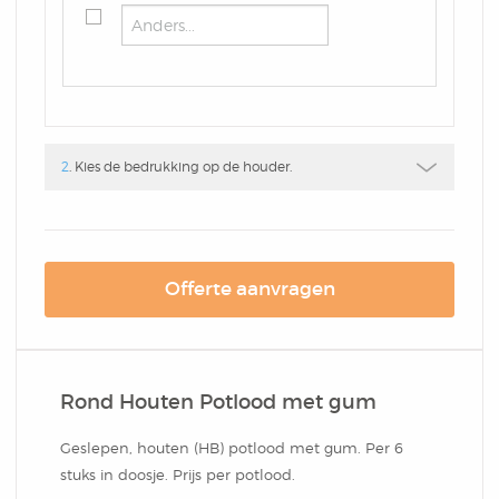
Box
Combi
Schrijfblok
Hardcover Combi Set
Amsterdam
Kleurpotlodenset
Mousepadblok
Groot
Mousepadblok
Bureau Onderlegger
2
. Kies de bedrukking op de houder.
Calculator In Hardcover
Klein Of Groot.
Offerte aanvragen
Congresblok
Brochure
Rond Houten Potlood met gum
Blocnote
Geslepen, houten (HB) potlood met gum. Per 6
stuks in doosje. Prijs per potlood.