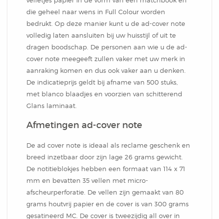
velletjes papier in de vorm van een matchbook en
Notitieblok
die geheel naar wens in Full Colour worden
bedrukt. Op deze manier kunt u de ad-cover note
volledig laten aansluiten bij uw huisstijl of uit te
dragen boodschap. De personen aan wie u de ad-
cover note meegeeft zullen vaker met uw merk in
aanraking komen en dus ook vaker aan u denken.
De indicatieprijs geldt bij afname van 500 stuks,
met blanco blaadjes en voorzien van schitterend
Glans laminaat.
Afmetingen ad-cover note
De ad cover note is ideaal als reclame geschenk en
breed inzetbaar door zijn lage 26 grams gewicht.
De notitieblokjes hebben een formaat van 114 x 71
mm en bevatten 35 vellen met micro-
afscheurperforatie. De vellen zijn gemaakt van 80
grams houtvrij papier en de cover is van 300 grams
gesatineerd MC. De cover is tweezijdig all over in