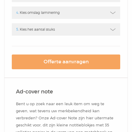
Box
Combi
Schrijfblok
Hardcover Combi Set
Amsterdam
4
. Kies omslag laminering
Kleurpotlodenset
Mousepadblok
Groot
5
. Kies het aantal stuks
Mousepadblok
Bureau Onderlegger
Calculator In Hardcover
Klein Of Groot.
Offerte aanvragen
Congresblok
Ad-cover note
Brochure
Bent u op zoek naar een leuk item om weg te
geven, wat tevens uw merkbekendheid kan
Blocnote
verbreden? Onze Ad-cover Note zijn hier uitermate
geschikt voor, dit zijn kleine notitieblokjes met 35