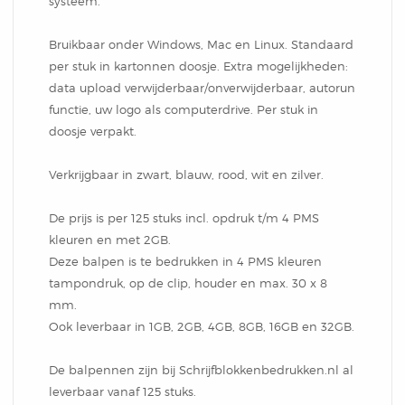
systeem.
Box
Combi
Schrijfblok
Hardcover Combi Set
Amsterdam
Bruikbaar onder Windows, Mac en Linux. Standaard
Kleurpotlodenset
per stuk in kartonnen doosje. Extra mogelijkheden:
Mousepadblok
data upload verwijderbaar/onverwijderbaar, autorun
Groot
Mousepadblok
functie, uw logo als computerdrive. Per stuk in
doosje verpakt.
Bureau Onderlegger
Calculator In Hardcover
Verkrijgbaar in zwart, blauw, rood, wit en zilver.
Klein Of Groot.
De prijs is per 125 stuks incl. opdruk t/m 4 PMS
kleuren en met 2GB.
Congresblok
Deze balpen is te bedrukken in 4 PMS kleuren
tampondruk, op de clip, houder en max. 30 x 8
Brochure
mm.
Ook leverbaar in 1GB, 2GB, 4GB, 8GB, 16GB en 32GB.
Blocnote
De balpennen zijn bij Schrijfblokkenbedrukken.nl al
leverbaar vanaf 125 stuks.