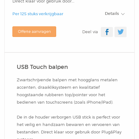
Klein
Cover Memo
Schriften
Verzenddoos
Direct klaar voor gebruik door...
Aluminium Balpen
Waskrijtjes Kleurenset
Details
Per 125 stuks verkrijgbaar
DutchNotebooks CC
Omslag In Stansvorm
Balpen New York
Softcover Combi Set
Schrijfblokken Met
Kelnerblok
Brievenbusdoos
Bonn
Rondekoker Met
Offerte aanvragen
Deel via
Type
Schrijfblokken Met
Balpen Rotterdam
Groot
Omslag In Stansvorm
Hotelblok
Verzenddoos Groot
Kleurpotloden En
Hardcover Notitieboek
Omslag In Stansvorm
Balpen Las Vegas
Combi Set In Stansvorm
Sticky Pen Loop
Geschenk Verpakkingen
Puntenslijper
USB Touch balpen
DutchNotebooks
Budget Memo
Balpen Dallas
Hardcover Combi Set
Combi
Rond Houten Potlood
Zwartschrijvende balpen met hoogglans metalen
Kleurpotlodenset Met
accenten, draaikliksysteem en kwalitatief
Gepersonaliseerd
Spiraalblok
Balpen Gent
Zelfklevende Pop-Up
hoogstaande rubberen top/pointer voor het
Met Gum
bedienen van touchscreens (zoals iPhone/iPad).
Kleurplaten
Moleskine Bedrukken
Penblok
Balpen Athens
Cover Memo
Balpen Florida
De in de houder verborgen USB stick is perfect voor
Liniaal Kleurpotloden
het veilig en handzaam bewaren en vervoeren van
Geschenk Verpakkingen
Presentatie Map Met
Promo Card
bestanden. Direct klaar voor gebruik door Plug&Play
Aluminium Balpen