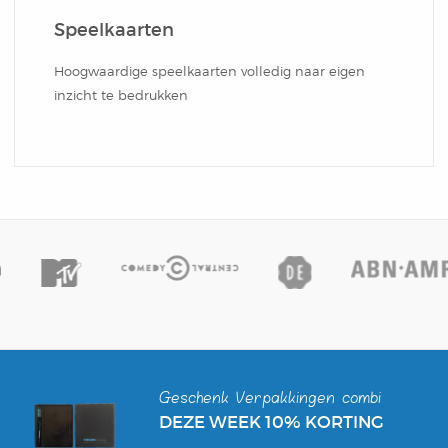
Box
Combi
Schrijfblok
Speelkaarten
Hardcover Combi Set
Amsterdam
Kleurpotlodenset
Hoogwaardige speelkaarten volledig naar eigen
Mousepadblok
inzicht te bedrukken
Groot
Mousepadblok
Bureau Onderlegger
Calculator In Hardcover
Klein Of Groot.
Congresblok
Brochure
Blocnote
Geschenk Verpakkingen combi
DEZE WEEK 10% KORTING