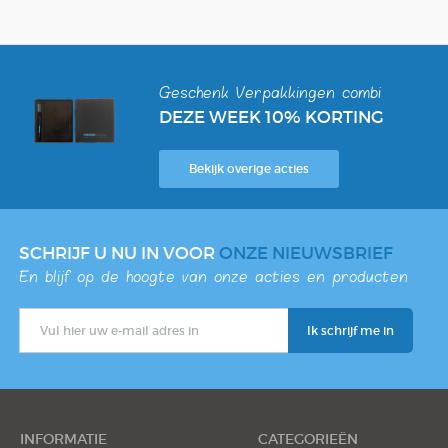
Box
Combi
Schrijfblok
Hardcover Combi Set
Amsterdam
Kleurpotlodenset
Mousepadblok
Geschenk Verpakkingen combi
Groot
Mousepadblok
DEZE WEEK 10% KORTING
Bureau Onderlegger
Calculator In Hardcover
Bekijk overige acties
Klein Of Groot.
SCHRIJF U NU IN VOOR
ONZE NIEUWSBRIEF
Congresblok
En blijf op de hoogte van onze acties en producten
Brochure
Blocnote
INFORMATIE
CATEGORIEËN