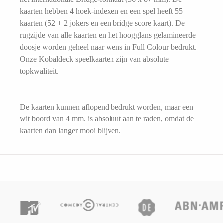
Klein
Cover Memo
Schriften
Verzenddoos
kaarten hebben 4 hoek-indexen en een spel heeft 55
Aluminium Balpen
Waskrijtjes Kleurenset
DutchNotebooks CC
kaarten (52 + 2 jokers en een bridge score kaart). De
Omslag In Stansvorm
Balpen New York
Softcover Combi Set
Schrijfblokken Met
Kelnerblok
Brievenbusdoos
rugzijde van alle kaarten en het hoogglans gelamineerde
Bonn
Rondekoker Met
doosje worden geheel naar wens in Full Colour bedrukt.
Type
Schrijfblokken Met
Balpen Rotterdam
Onze Kobaldeck speelkaarten zijn van absolute
Groot
Omslag In Stansvorm
Hotelblok
Verzenddoos Groot
topkwaliteit.
Kleurpotloden En
Hardcover Notitieboek
Omslag In Stansvorm
Balpen Las Vegas
Combi Set In Stansvorm
Sticky Pen Loop
Geschenk Verpakkingen
Puntenslijper
De kaarten kunnen aflopend bedrukt worden, maar een
DutchNotebooks
Budget Memo
Balpen Dallas
wit boord van 4 mm. is absoluut aan te raden, omdat de
Hardcover Combi Set
Combi
Rond Houten Potlood
kaarten dan langer mooi blijven.
Kleurpotlodenset Met
Gepersonaliseerd
Spiraalblok
Balpen Gent
Zelfklevende Pop-Up
Met Gum
Kleurplaten
Moleskine Bedrukken
Penblok
Balpen Athens
Cover Memo
Balpen Florida
Liniaal Kleurpotloden
Geschenk Verpakkingen
Presentatie Map Met
Promo Card
Aluminium Balpen