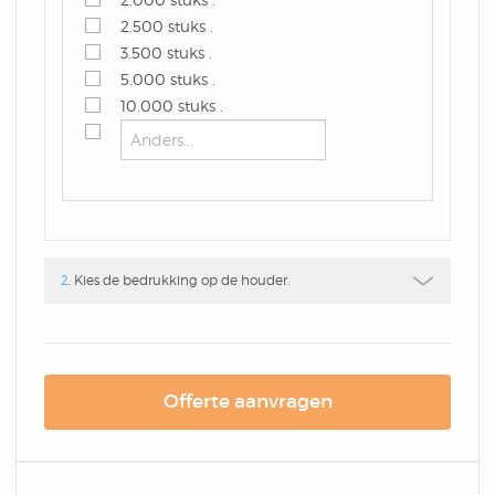
Box
Combi
2.500 stuks .
Schrijfblok
Hardcover Combi Set
Amsterdam
3.500 stuks .
Kleurpotlodenset
5.000 stuks .
Mousepadblok
10.000 stuks .
Groot
Mousepadblok
Bureau Onderlegger
Calculator In Hardcover
Klein Of Groot.
2
. Kies de bedrukking op de houder.
Congresblok
Brochure
Offerte aanvragen
Blocnote