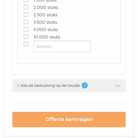
Box
Combi
2.000 stuks .
Schrijfblok
Hardcover Combi Set
Amsterdam
2.500 stuks .
Kleurpotlodenset
3.500 stuks .
Mousepadblok
5.000 stuks .
Groot
Mousepadblok
10.000 stuks .
Bureau Onderlegger
Calculator In Hardcover
Klein Of Groot.
Congresblok
2
. Kies de bedrukking op de houder.
Brochure
Offerte aanvragen
Blocnote