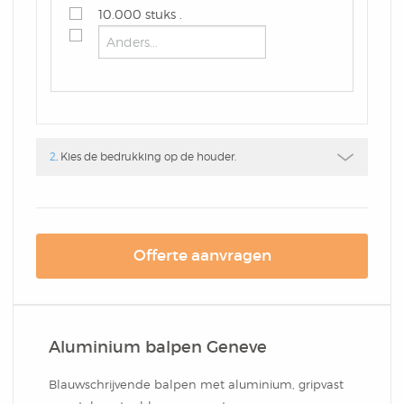
Box
10.000 stuks .
Combi
Schrijfblok
Hardcover Combi Set
Amsterdam
Kleurpotlodenset
Mousepadblok
Groot
Mousepadblok
Bureau Onderlegger
Calculator In Hardcover
2
. Kies de bedrukking op de houder.
Klein Of Groot.
Congresblok
Offerte aanvragen
Brochure
Aluminium balpen Geneve
Blocnote
Blauwschrijvende balpen met aluminium, gripvast