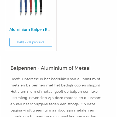
Box
Combi
Schrijfblok
Hardcover Combi Set
Amsterdam
Kleurpotlodenset
Mousepadblok
Groot
Mousepadblok
Aluminium Balpen Bonn
Bureau Onderlegger
Calculator In Hardcover
Bekijk dit product
Klein Of Groot.
Balpennen - Aluminium of Metaal
Congresblok
Heeft u interesse in het bedrukken van aluminium of
metalen balpennen met het bedrijfslogo en slagzin?
Brochure
Het aluminium of metaal geeft de balpen een luxe
uitstraling. Bovendien zijn deze materialen duurzaam
Blocnote
en kan het schrijfgerei tegen een stootje. Op deze
pagina vindt u een ruim aanbod aan metalen en
aluminium balpennen die geheel kunnen worden