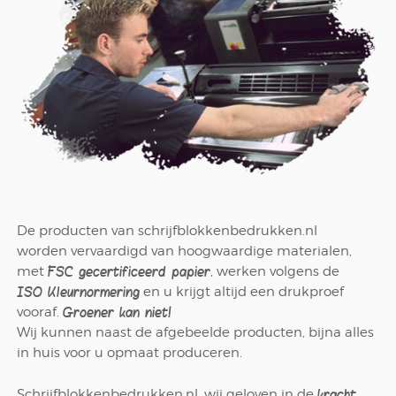
Box
Combi
Schrijfblok
Hardcover Combi Set
Amsterdam
Kleurpotlodenset
Mousepadblok
Groot
Mousepadblok
Bureau Onderlegger
Calculator In Hardcover
Klein Of Groot.
De producten van schrijfblokkenbedrukken.nl
Congresblok
worden vervaardigd van hoogwaardige materialen,
FSC gecertificeerd papier
met
, werken volgens de
Brochure
ISO Kleurnormering
en u krijgt altijd een drukproef
Groener kan niet!
vooraf.
Wij kunnen naast de afgebeelde producten, bijna alles
Blocnote
in huis voor u opmaat produceren.
kracht
Schrijfblokkenbedrukken.nl, wij geloven in de